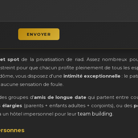
et spot
de la privatisation de riad. Assez nombreux pour j
restreint pour que chacun profite pleinement de tous les 
ndôme, vous disposez d'une
intimité exceptionnelle
: le pat
 aucune sensation de foule.
 des groupes d'
amis de longue date
qui partent entre cou
s élargies
(parents + enfants adultes + conjoints), ou des
p
à un hôtel impersonnel pour leur
team building
.
personnes