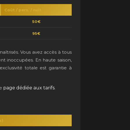
Coût / pers. / nuit
50€
95€
aîtrisés. Vous avez accès à tous
nt inoccupées. En haute saison,
clusivité totale est garantie à
re
page dédiée aux tarifs
.
s)