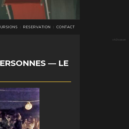
CURSIONS
RESERVATION
CONTACT
|
|
v4.0-cocon
PERSONNES — LE