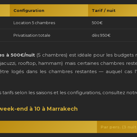
Configuration
Tarif / nuit
Location 5 chambres
500€
Privatisation totale
dès 950€
es à 500€/nuit
(5 chambres) est idéale pour les budgets m
jacuzzi, rooftop, hammam) mais certaines chambres reste
être logés dans les chambres restantes — auquel cas l'ex
arifs selon les saisons et les configurations, consultez not
week-end à 10 à Marrakech
Par pers. (3 nuit