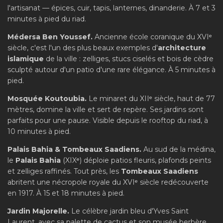
l'artisanat — épices, cuir, tapis, lanternes, dinanderie. À 7 et 3
minutes à pied du riad.
Médersa Ben Youssef.
Ancienne école coranique du XVIᵉ
siècle, c'est l'un des plus beaux exemples d'
architecture
islamique
de la ville : zelliges, stucs ciselés et bois de cèdre
sculpté autour d'un patio d'une rare élégance. À 5 minutes à
pied.
Mosquée Koutoubia.
Le minaret du XIIᵉ siècle, haut de 77
mètres, domine la ville et sert de repère. Ses jardins sont
parfaits pour une pause. Visible depuis le rooftop du riad, à
10 minutes à pied.
Palais Bahia & Tombeaux Saadiens.
Au sud de la médina,
le
Palais Bahia
(XIXᵉ) déploie patios fleuris, plafonds peints
et zelliges raffinés. Tout près, les
Tombeaux Saadiens
abritent une nécropole royale du XVIᵉ siècle redécouverte
en 1917. À 15 et 18 minutes à pied.
Jardin Majorelle.
Le célèbre jardin bleu d'Yves Saint
Laurent, avec sa palette de cactus et son musée berbère,