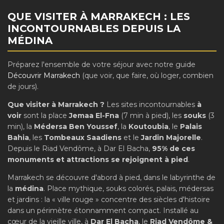
QUE VISITER À MARRAKECH : LES
INCONTOURNABLES DEPUIS LA
MÉDINA
Préparez l'ensemble de votre séjour avec notre guide
Découvrir Marrakech
(que voir, que faire, où loger, combien
de jours).
Que visiter à Marrakech ?
Les sites incontournables
à
voir
sont la place
Jemaa El-Fna
(7 min à pied), les
souks
(3
min), la
Médersa Ben Youssef
, la
Koutoubia
, le
Palais
Bahia
, les
Tombeaux Saadiens
et le
Jardin Majorelle
.
Depuis le Riad Vendôme, à Dar El Bacha,
95% de ces
monuments et attractions se rejoignent à pied
.
Marrakech se découvre d'abord à pied, dans le labyrinthe de
la
médina
. Place mythique, souks colorés, palais, médersas
et jardins : la « ville rouge » concentre des siècles d'histoire
dans un périmètre étonnamment compact. Installé au
cœur de la vieille ville, à
Dar El Bacha
, le
Riad Vendôme &