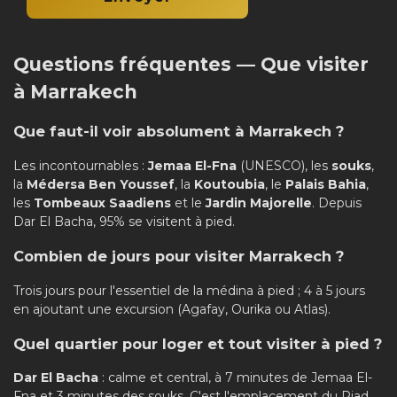
Questions fréquentes — Que visiter
à Marrakech
Que faut-il voir absolument à Marrakech ?
Les incontournables :
Jemaa El-Fna
(UNESCO), les
souks
,
la
Médersa Ben Youssef
, la
Koutoubia
, le
Palais Bahia
,
les
Tombeaux Saadiens
et le
Jardin Majorelle
. Depuis
Dar El Bacha, 95% se visitent à pied.
Combien de jours pour visiter Marrakech ?
Trois jours pour l'essentiel de la médina à pied ; 4 à 5 jours
en ajoutant une excursion (Agafay, Ourika ou Atlas).
Quel quartier pour loger et tout visiter à pied ?
Dar El Bacha
: calme et central, à 7 minutes de Jemaa El-
Fna et 3 minutes des souks. C'est l'emplacement du Riad