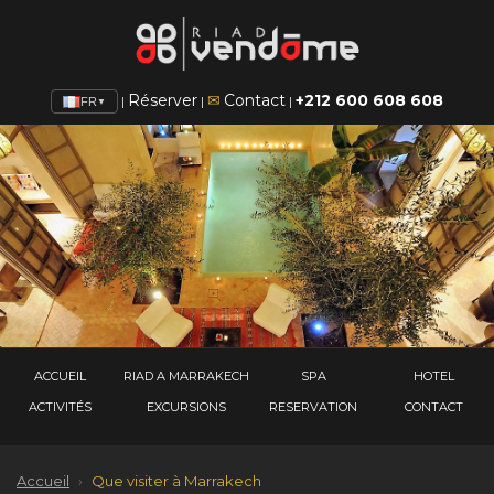
Réserver
✉
Contact
+212 600 608 608
|
|
|
FR
▼
ACCUEIL
RIAD A MARRAKECH
SPA
HOTEL
ACTIVITÉS
EXCURSIONS
RESERVATION
CONTACT
Accueil
›
Que visiter à Marrakech