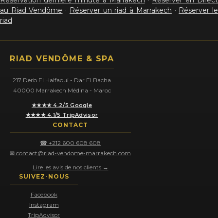
Réservation dernière minute à Marrakech
·
Réserver en Direct
au Riad Vendôme
·
Réserver un riad à Marrakech
·
Réserver l
riad
RIAD VENDÔME & SPA
217 Derb El Halfaoui - Dar El Bacha
40000 Marrakech Médina - Maroc
★★★★ 4.2/5 Google
★★★★ 4.1/5 TripAdvisor
CONTACT
☎ +212 600 608 608
✉ contact@riad-vendome-marrakech.com
Lire les avis de nos clients →
SUIVEZ-NOUS
Facebook
Instagram
TripAdvisor