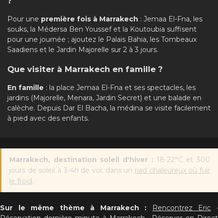
?
Pour une
première fois à Marrakech
: Jemaa El-Fna, les
souks, la Médersa Ben Youssef et la Koutoubia suffisent
pour une journée ; ajoutez le Palais Bahia, les Tombeaux
Saadiens et le Jardin Majorelle sur 2 à 3 jours.
Que visiter à Marrakech en famille ?
En famille
: la place Jemaa El-Fna et ses spectacles, les
jardins (Majorelle, Menara, Jardin Secret) et une balade en
calèche. Depuis Dar El Bacha, la médina se visite facilement
à pied avec des enfants.
Marrakech, destination soleil d'hiver :
18-22°C et 300
jours de soleil à 3-4h de vol, dans un
riad chaleureux où fuir
le froid
.
Sur le même thème à Marrakech :
Rencontrez Eric