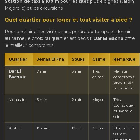
Station de taxi à 100 m
pour les sites plus éloignés (Jardin
Majorelle) et les excursions.
Quel quartier pour loger et tout visiter à pied ?
Pour enchaîner les visites sans perdre de temps et dormir
au calme, le choix du quartier est décisif.
Dar El Bacha
offre
le meilleur compromis.
Quartier
Jemaa El Fna
Souks
Calme
Remarque
Dar El
7 min
3 min
Très
Meilleur
Bacha ⭐
calme
compromis
proximité /
tranquillité
Mouassine
5 min
2 min
Moyen
Très
touristique,
bruyant le
soir
Kasbah
15 min
12 min
Calme
Éloigné, taxi
souvent
nécessaire