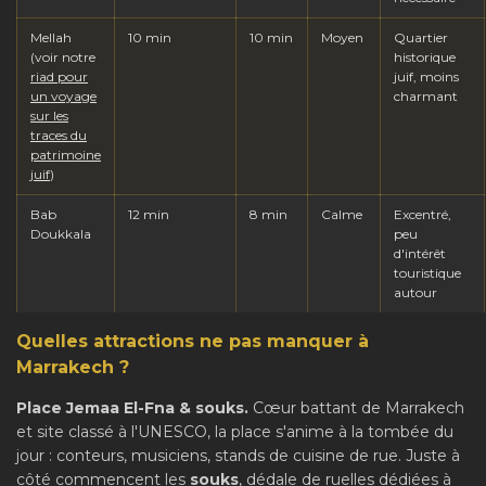
Mellah
10 min
10 min
Moyen
Quartier
(voir notre
historique
riad pour
juif, moins
un voyage
charmant
sur les
traces du
patrimoine
juif
)
Bab
12 min
8 min
Calme
Excentré,
Doukkala
peu
d'intérêt
touristique
autour
Quelles attractions ne pas manquer à
Marrakech ?
Place Jemaa El-Fna & souks.
Cœur battant de Marrakech
et site classé à l'UNESCO, la place s'anime à la tombée du
jour : conteurs, musiciens, stands de cuisine de rue. Juste à
côté commencent les
souks
, dédale de ruelles dédiées à