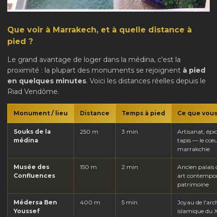
Que voir à Marrakech, et à quelle distance à
pied ?
Le grand avantage de loger dans la médina, c'est la
proximité : la plupart des monuments se rejoignent
à pied
en quelques minutes
. Voici les distances réelles depuis le
Riad Vendôme.
Monument / lieu
Distance
Temps à pied
Ce que vous
Souks de la
250 m
3 min
Artisanat, épic
médina
tapis — le cœu
marrakchie
Musée des
150 m
2 min
Ancien palais
Confluences
art contempor
patrimoine
Médersa Ben
400 m
5 min
Joyau de l'arc
Youssef
islamique du X