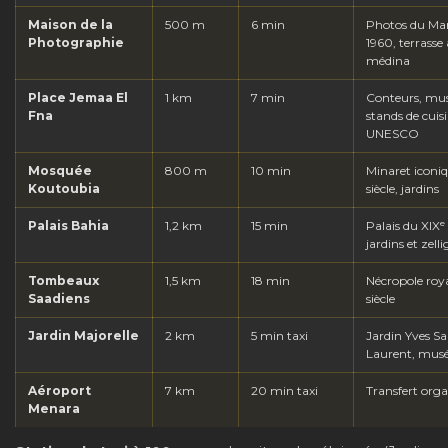
Maison de la
500 m
6 min
Photos du Ma
Photographie
1960, terrasse
médina
Place Jemaa El
1 km
7 min
Conteurs, mus
Fna
stands de cuis
UNESCO
Mosquée
800 m
10 min
Minaret iconiq
Koutoubia
siècle, jardins
Palais Bahia
1,2 km
15 min
Palais du XIXᵉ 
jardins et zelli
Tombeaux
1,5 km
18 min
Nécropole roya
Saadiens
siècle
Jardin Majorelle
2 km
5 min taxi
Jardin Yves Sa
Laurent, musé
Aéroport
7 km
20 min taxi
Transfert orga
Menara