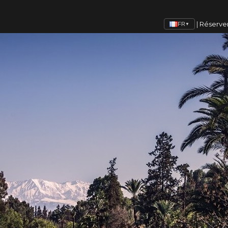
|
Réserve
FR
▼