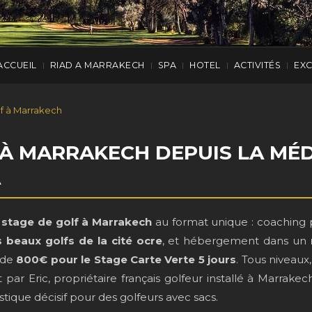
ACCUEIL
RIAD A MARRAKECH
SPA
HOTEL
ACTIVITÉS
EX
|
|
|
|
|
f à Marrakech
 À MARRAKECH DEPUIS LA MÉD
A
stage de golf à Marrakech
au format unique : coaching 
s beaux golfs de la cité ocre
, et hébergement dans un
r de
800€ pour le Stage Carte Verte 5 jours
. Tous niveau
par Eric, propriétaire français golfeur installé à Marrake
ique décisif pour des golfeurs avec sacs.