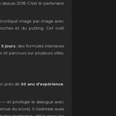
 depuis 2018. C'est le partenaire
 décortiqué image par image avec
oches et du putting. Cet outil
 5 jours
, des formules intensives
t parcours sur plusieurs villes.
ec près de
30 ans d'expérience
.
e
— et privilégie le dialogue avec
tenue du score). Il s'adresse aussi
palier technique. Idéal pour les