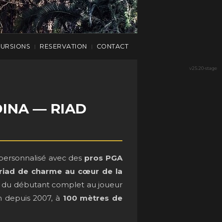
CURSIONS
RESERVATION
CONTACT
|
|
v25.20-stage
INA — RIAD
personnalisé avec des
pros PGA
riad de charme au cœur de la
x, du débutant complet au joueur
ch depuis 2007, à
100 mètres de