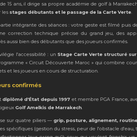
e 15 ans, il dirige sa propre académie de golf à Marrakech
 les
stages débutants et le passage de la Carte Verte
.
partie intégrante des séances : votre geste est filmé puis
e correction technique précise du grand jeu, des appr
ès aussi bien des débutants que des joueurs confirmés.
égie l'accessibilité : un
Stage Carte Verte structuré sur
rogramme « Circuit Découverte Maroc » qui combine cours e
s et les joueurs en cours de structuration.
eurs confirmés
t
diplômé d'État depuis 1997
et membre PGA France, av
tigieux
Golf Amelkis de Marrakech
.
 sur quatre piliers —
grip, posture, alignement, routin
ges spécifiques (gestion du stress, peur de l'obstacle d'eau, 
fectionner leur swing qu'à ceux qui veulent franchir un 