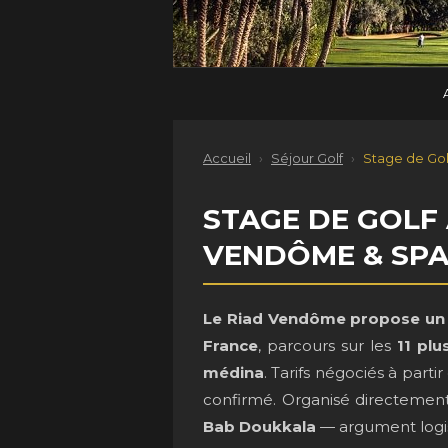
Accueil
›
Séjour Golf
›
Stage de Gol
STAGE DE GOLF
VENDÔME & SP
Le Riad Vendôme propose un 
France
, parcours sur les
11 plu
médina
. Tarifs négociés à parti
confirmé. Organisé directement 
Bab Doukkala
— argument logist