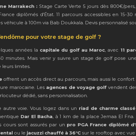
me Marrakech :
Stage Carte Verte 5 jours dès 800€/pers, S
ance diplômés d'État. 11 parcours accessibles en 15-30
véhicule à 100m via Bab Doukkala. Devis personnalisé sou
Vendôme pour votre stage de golf ?
lques années la
capitale du golf au Maroc
, avec
11 par
 minutes. Mais venir y suivre un stage de golf pose une 
leurs limites.
e
offrent un accès direct au parcours, mais aussi le confor
lture marocaine. Les
agences de voyage golf
vendent des
locuteur dédié, sans personnalisation.
autre voie. Vous logez dans un
riad de charme classé
thentique
Dar El Bacha
, à 1 km de la place Jemaa El Fna. V
os cours sont assurés par un
pro PGA France diplômé d'
ental
ou le
jacuzzi chauffé à 36°C
sur le rooftop avec vue s