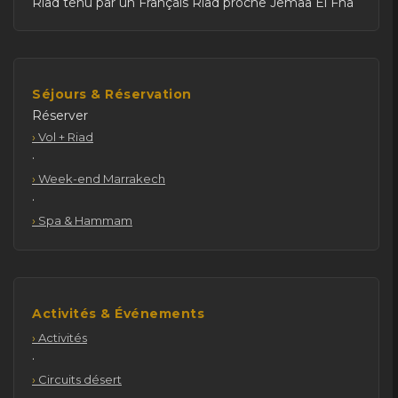
Riad tenu par un Français Riad proche Jemaa El Fna
Séjours & Réservation
Réserver
Vol + Riad
·
Week-end Marrakech
·
Spa & Hammam
Activités & Événements
Activités
·
Circuits désert