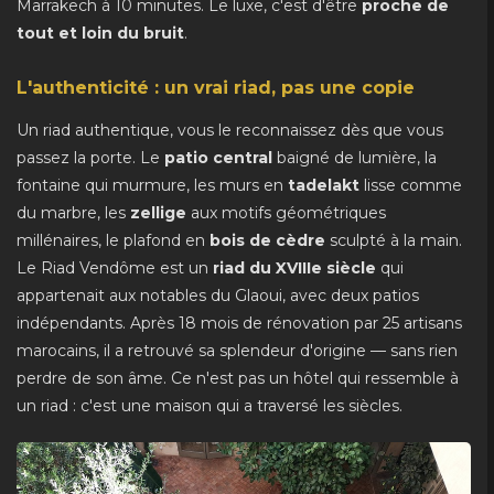
Marrakech à 10 minutes. Le luxe, c'est d'être
proche de
tout et loin du bruit
.
L'authenticité : un vrai riad, pas une copie
Un riad authentique, vous le reconnaissez dès que vous
passez la porte. Le
patio central
baigné de lumière, la
fontaine qui murmure, les murs en
tadelakt
lisse comme
du marbre, les
zellige
aux motifs géométriques
millénaires, le plafond en
bois de cèdre
sculpté à la main.
Le Riad Vendôme est un
riad du XVIIIe siècle
qui
appartenait aux notables du Glaoui, avec deux patios
indépendants. Après 18 mois de rénovation par 25 artisans
marocains, il a retrouvé sa splendeur d'origine — sans rien
perdre de son âme. Ce n'est pas un hôtel qui ressemble à
un riad : c'est une maison qui a traversé les siècles.