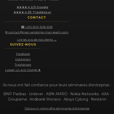
★★★★ 4.2/5 Google
★★★★ 4.1/5 TripAdvisor
CONTACT
☎ +212 600 608 608
✉ contact@riad-vendome-marrakech.com
Lire les avis de nos clients →
SUIVEZ-NOUS
Facebook
Instagram
TripAdvisor
Laisser un avis Google ★
Ils nous ont fait confiance pour leurs séminaires d'entreprise :
BNP Paribas · Unilever · ABN AMRO · Nokia Networks · AXA ·
Groupama · Andbank Monaco · Absys Cyborg · Nestenn
Découvrir notre offre séminaires d'entreprise