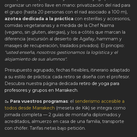
organizar un retiro llave en mano: privatización del riad para
el grupo (hasta 20 personas con el riad asociado a 100 m),
azotea dedicada a la práctica
con esterillas y accesorios,
comidas vegetarianas y a medida de la Chef Naima
(vegano, sin gluten, alergias), y los a-côtés que marcan la
diferencia (excursión al desierto de Agafay, hammam y
masajes de recuperación, traslados privados). El principio:
"usted enseña, nosotros gestionamos la logística y el
alojamiento de sus alumnos"
.
Presupuesto agrupado, fechas flexibles, itinerario adaptado
a su estilo de práctica: cada retiro se diseña con el profesor.
Descubra nuestra página dedicada
retiro de yoga para
profesores y grupos en Marrakech
.
🥾
Para vuestros programas
: el
senderismo accesible a
todos desde Marrakech
(meseta de Kik) se integra como
jornada completa — 2 guías de montaña diplomados y
acreditados, almuerzo en casa de una familia, transporte
con chófer. Tarifas netas bajo petición.