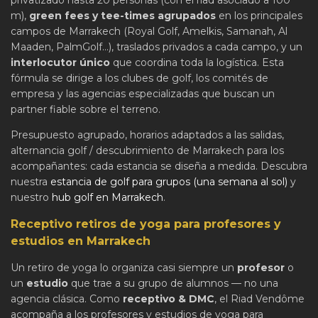
privatizado hasta 20 personas (con el riad asociado a 100
m),
green fees y tee-times agrupados
en los principales
campos de Marrakech (Royal Golf, Amelkis, Samanah, Al
Maaden, PalmGolf...), traslados privados a cada campo, y un
interlocutor único
que coordina toda la logística. Esta
fórmula se dirige a los clubes de golf, los comités de
empresa y las agencias especializadas que buscan un
partner fiable sobre el terreno.
Presupuesto agrupado, horarios adaptados a las salidas,
alternancia golf / descubrimiento de Marrakech para los
acompañantes: cada estancia se diseña a medida. Descubra
nuestra
estancia de golf para grupos (una semana al sol)
y
nuestro
hub golf en Marrakech
.
Receptivo retiros de yoga para profesores y
estudios en Marrakech
Un retiro de yoga lo organiza casi siempre un
profesor
o
un
estudio
que trae a su grupo de alumnos — no una
agencia clásica. Como
receptivo & DMC
, el Riad Vendôme
acompaña a los profesores y estudios de yoga para