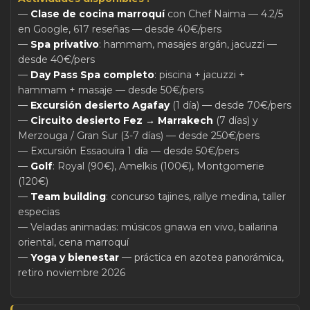
—
Clase de cocina marroquí
con Chef Naima — 4.2/5
en Google, 617 reseñas — desde 40€/pers
—
Spa privativo
: hammam, masajes argán, jacuzzi —
desde 40€/pers
—
Day Pass Spa completo
: piscina + jacuzzi +
hammam + masaje — desde 50€/pers
—
Excursión desierto Agafay
(1 día) — desde 70€/pers
—
Circuito desierto Fez → Marrakech
(7 días) y
Merzouga / Gran Sur (3-7 días) — desde 250€/pers
— Excursión Essaouira 1 día — desde 50€/pers
—
Golf
: Royal (90€), Amelkis (100€), Montgomerie
(120€)
—
Team building
: concurso tajines, rallye medina, taller
especias
— Veladas animadas: músicos gnawa en vivo, bailarina
oriental, cena marroquí
—
Yoga y bienestar
— práctica en azotea panorámica,
retiro noviembre 2026