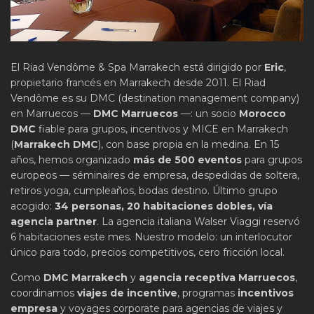
El Riad Vendôme & Spa Marrakech está dirigido por
Eric
,
propietario francés en Marrakech desde 2011. El Riad
Vendôme es su DMC (destination management company)
en Marruecos —
DMC Marruecos
—: un socio
Morocco
DMC
fiable para grupos, incentivos y MICE en Marrakech
(
Marrakech DMC
), con base propia en la medina. En 15
años, hemos organizado
más de 500 eventos
para grupos
europeos — séminaires de empresa, despedidas de soltera,
retiros yoga, cumpleaños, bodas destino. Último grupo
acogido:
34 personas, 20 habitaciones dobles, vía
agencia partner
. La agencia italiana Walser Viaggi reservó
6 habitaciones este mes. Nuestro modelo: un interlocutor
único para todo, precios competitivos, cero fricción local.
Como
DMC Marrakech
y
agencia receptiva Marruecos
,
coordinamos
viajes de incentive
, programas
incentivos
empresa
y voyages corporate para agencias de viajes y