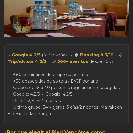
⭐
Google 4.2/5
(617 reseñas) · 🏠
Booking 8.3/10
· ✈️
TripAdvisor 4.2/5
· 🎉
500+ eventos
desde 2013
— +80 séminaires de empresa por año
— +50 despedidas de soltera / EVJF por año
— Grupos de 15 a 40 personas regularmente acogidos
— Google: 4.2/5 · Google: 4.2/5
— Riad: 4.2/5 (617 reseñas)
— Último grupo: 34 viajeros, 3 días/2 noches, Marrakech
+ desierto Merzouga
¿Por qué elegir el Riad Vendôme como