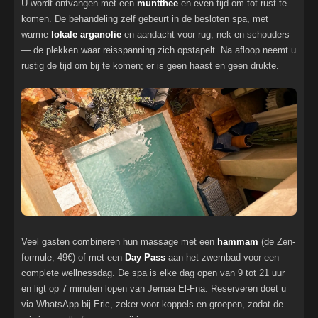
U wordt ontvangen met een
muntthee
en even tijd om tot rust te
komen. De behandeling zelf gebeurt in de besloten spa, met
warme
lokale arganolie
en aandacht voor rug, nek en schouders
— de plekken waar reisspanning zich opstapelt. Na afloop neemt u
rustig de tijd om bij te komen; er is geen haast en geen drukte.
Veel gasten combineren hun massage met een
hammam
(de Zen-
formule, 49€) of met een
Day Pass
aan het zwembad voor een
complete wellnessdag. De spa is elke dag open van 9 tot 21 uur
en ligt op 7 minuten lopen van Jemaa El-Fna. Reserveren doet u
via WhatsApp bij Eric, zeker voor koppels en groepen, zodat de