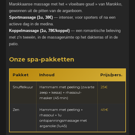
Marokkaanse massage met het « vloeibare goud » van Marokko,
gewonnen uit de pitten van de arganboom.
Sportmassage (1u, 38€)
— intenser, voor sporters of na een
actieve dag in de medina.
Koppelmassage (1u, 78€/koppel)
— een romantische beleving
met z'n tweeën, in de massageruimte op het dakterras of in de
patio.
Onze spa-pakketten
Pakket
Inhoud
Prijs/pers.
Snuffelkuur
Hammam met peeling (zwarte
25€
zeep + kessa) + rhassoul-
masker (45 min)
Zen
Hammam met peeling +
49€
rhassoul + 1u
ontspanningsmassage met
arganolie (1u45)