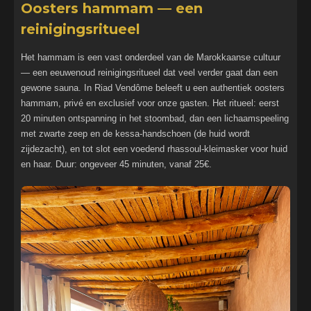
Oosters hammam — een
reinigingsritueel
Het hammam is een vast onderdeel van de Marokkaanse cultuur
— een eeuwenoud reinigingsritueel dat veel verder gaat dan een
gewone sauna. In Riad Vendôme beleeft u een authentiek oosters
hammam, privé en exclusief voor onze gasten. Het ritueel: eerst
20 minuten ontspanning in het stoombad, dan een lichaamspeeling
met zwarte zeep en de kessa-handschoen (de huid wordt
zijdezacht), en tot slot een voedend rhassoul-kleimasker voor huid
en haar. Duur: ongeveer 45 minuten, vanaf 25€.