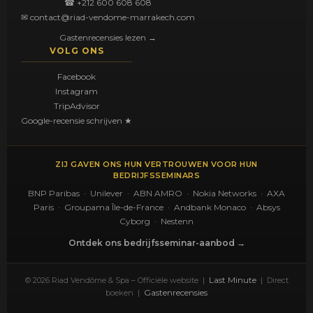
☎ +212 600 608 608
✉ contact@riad-vendome-marrakech.com
Gastenrecensies lezen →
VOLG ONS
Facebook
Instagram
TripAdvisor
Google-recensie schrijven ★
ZIJ GAVEN ONS HUN VERTROUWEN VOOR HUN
BEDRIJFSSEMINARS
BNP Paribas · Unilever · ABN AMRO · Nokia Networks · AXA
Paris · Groupama Île-de-France · Andbank Monaco · Absys
Cyborg · Nestenn
Ontdek ons bedrijfsseminar-aanbod →
Last Minute
© 2026 Riad Vendôme & Spa – Officiële website |
| Direct
Gastenrecensies
boeken |