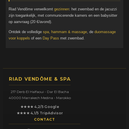
Riad Vendôme verwelkomt
gezinnen
: het zwembad en de jacuzzi
zijn toegankelijk, met communicerende kamers en een babysitter
op aanvraag (20 €/avond).
Ontdek de volledige
spa, hammam & massage
, de
duomassage
voor koppels
of een
Day Pass
met zwembad.
RIAD VENDÔME & SPA
217 Derb El Halfaoui - Dar El Bacha
40000 Marrakech Medina - Marokko
★★★★ 4,2/5 Google
★★★★ 4,1/5 TripAdvisor
CONTACT