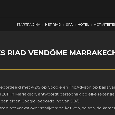
STARTPAGINA
HET RIAD
SPA
HOTEL
ACTIVITEITE
|
|
|
|
ES RIAD VENDÔME MARRAKEC
oordeeld met 4,2/5 op Google en TripAdvisor, op basis va
ds 2011 in Marrakech, antwoordt persoonlijk op elke recensie
een eigen Google-beoordeling van 5,0/5.
ten het vaakst over schrijven: de keuken, de spa, de kamer