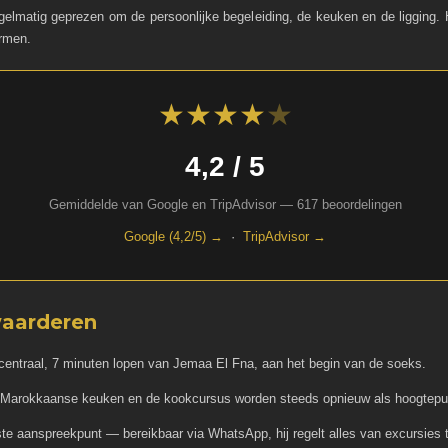
gelmatig geprezen om de persoonlijke begeleiding, de keuken en de ligging.
ormen.
★★★★
★
4,2 / 5
Gemiddelde van Google en TripAdvisor — 617 beoordelingen
Google (4,2/5) →
·
TripAdvisor →
waarderen
 centraal, 7 minuten lopen van Jemaa El Fna, aan het begin van de soeks.
 Marokkaanse keuken en de kookcursus worden steeds opnieuw als hoogtep
te aanspreekpunt — bereikbaar via WhatsApp, hij regelt alles van excursies 