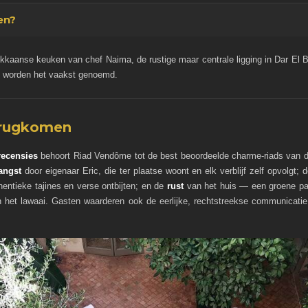
en?
okkaanse keuken van chef Naima, de rustige maar centrale ligging in Dar El
i worden het vaakst genoemd.
erugkomen
recensies
behoort Riad Vendôme tot de best beoordeelde charme-riads van de
angst
door eigenaar Eric, die ter plaatse woont en elk verblijf zelf opvolgt; 
entieke tajines en verse ontbijten; en de
rust
van het huis — een groene pa
 het lawaai. Gasten waarderen ook de eerlijke, rechtstreekse communicati