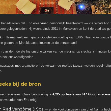
benadrukken dat Eric elke vraag persoonlijk beantwoordt — via WhatsApp vóó
ndere gelegenheden. Hij woont sinds 2011 in Marrakech en kent de stad als ge
n Naima heeft een aparte Google-beoordeling van 5,0/5. Haar kookcursus beh
eren gasten de Marokkaanse keuken uit de eerste hand.
een van de mooiste historische wijken van de medina, op slechts 7 minuten
en bezienswaardigheden.
ssages met arganolie en de verwarmde rooftop-jacuzzi worden regelmatig a
n.
eeks bij de bron
onnen recensies. Onze beoordeling is
4,2/5 op basis van 617 Google-recens
antwoorden van Eric erbij.
an Riad Vendôme & Spa
— en de kookcursussen van chef Naima hebben