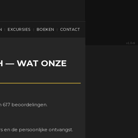
N
EXCURSIES
BOEKEN
CONTACT
|
|
|
v1.0-nl
H — WAT ONZE
n 617 beoordelingen.
.
s en de persoonlijke ontvangst.