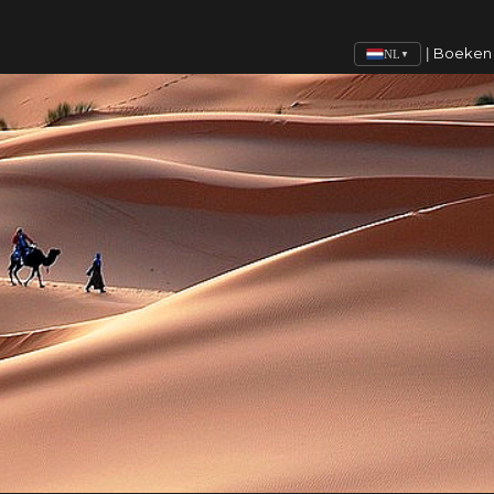
Boeken
|
NL
▼