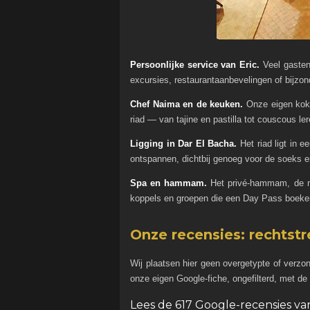
Persoonlijke service van Eric.
Veel gasten 
excursies, restaurantaanbevelingen of bijzo
Chef Naima en de keuken.
Onze eigen kokki
riad — van tajine en pastilla tot couscous l
Ligging in Dar El Bacha.
Het riad ligt in 
ontspannen, dichtbij genoeg voor de soeks 
Spa en hammam.
Het privé-hammam, de ma
koppels en groepen die een Day Pass boeke
Onze recensies: rechtstr
Wij plaatsen hier geen overgetypte of verz
onze eigen Google-fiche, ongefilterd, met de 
Lees de 617 Google-recensies v