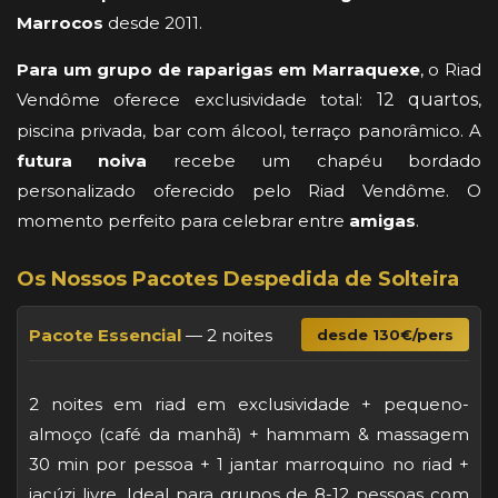
Marrocos
desde 2011.
Para um grupo de raparigas em Marraquexe
, o Riad
Vendôme oferece exclusividade total:
12 quartos
,
piscina privada, bar com álcool, terraço panorâmico. A
futura noiva
recebe um chapéu bordado
personalizado oferecido pelo Riad Vendôme. O
momento perfeito para celebrar entre
amigas
.
Os Nossos Pacotes Despedida de Solteira
Pacote Essencial
— 2 noites
desde 130€/pers
2 noites em riad em exclusividade + pequeno-
almoço (café da manhã) + hammam & massagem
30 min por pessoa + 1 jantar marroquino no riad +
jacúzi livre. Ideal para grupos de 8-12 pessoas com