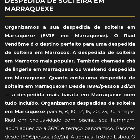
DESPEDIDA DE SOLTEIRA EM
MARRAQUEXE
Organizamos a sua
despedida de solteira em
Marraquexe
(
EVJF em Marraquexe
). O Riad
Vendôme é o destino perfeito para uma
despedida
de solteira em Marrocos. A
despedida de solteira
em Marrocos
mais popular
. Também chamada
chá
de lingerie em Marraquexe
ou
weekend despedida
em Marraquexe
.
Quanto custa uma despedida de
solteira em Marraquexe?
Desde 189€/pessoa 3d/2n
— a
despedida mais barata em Marraquexe
com
tudo incluído. Organizamos despedidas de solteira
em Marraquexe
para 6, 8, 10, 12, 15, 20, 25, 30 amigas.
Riad em exclusividade com piscina, spa hammam,
jacúzi aquecido a 36°C e terraço panorâmico. Pacotes
desde 189€/pessoa (3d/2n). A apenas 1h30 de Lisboa. O