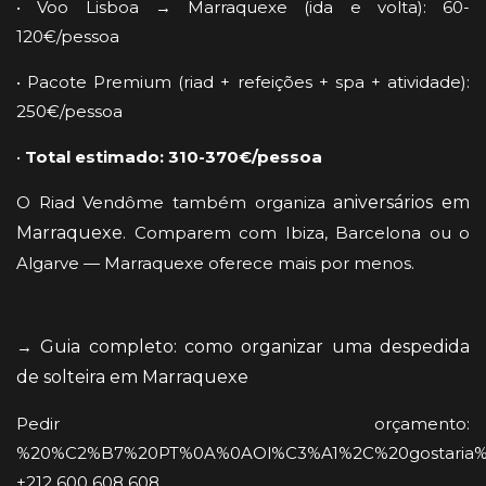
• Voo Lisboa → Marraquexe (ida e volta): 60-
120€/pessoa
• Pacote Premium (riad + refeições + spa + atividade):
250€/pessoa
•
Total estimado: 310-370€/pessoa
O Riad Vendôme também organiza
aniversários em
Marraquexe
. Comparem com Ibiza, Barcelona ou o
Algarve — Marraquexe oferece mais por menos.
→
Guia completo: como organizar uma despedida
de solteira em Marraquexe
Pedir orçamento:
%20%C2%B7%20PT%0A%0AOl%C3%A1%2C%20gostaria%
+212 600 608 608