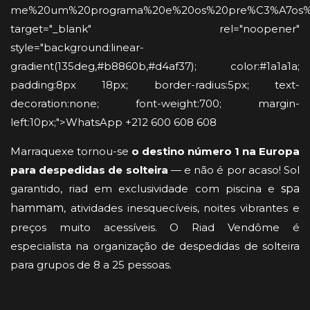
me%20um%20programa%20e%20os%20pre%C3%A7os%3F%
target="_blank" rel="noopener"
style="background:linear-
gradient(135deg,#b8860b,#d4af37); color:#1a1a1a;
padding:8px 18px; border-radius:5px; text-
decoration:none; font-weight:700; margin-
left:10px;">WhatsApp +212 600 608 608
Marraquexe tornou-se
o destino número 1 na Europa
para despedidas de solteira
— e não é por acaso! Sol
garantido, riad em exclusividade com piscina e
spa
hammam
, atividades inesquecíveis, noites vibrantes e
preços muito acessíveis. O Riad Vendôme é
especialista na organização de despedidas de solteira
para grupos de 8 a 25 pessoas.