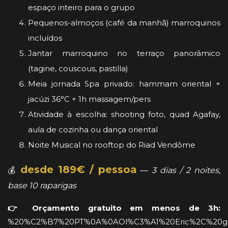
espaço inteiro para o grupo
Pequenos-almoços (café da manhã) marroquinos
incluídos
Jantar marroquino no terraço panorâmico
(tagine, couscous, pastilla)
Meia jornada Spa privado: hammam oriental +
jacúzi 36°C + 1h massagem/pers
Atividade à escolha: shooting foto, quad Agafay,
aula de cozinha ou dança oriental
Noite Musical no rooftop do Riad Vendôme
desde 189€ / pessoa
💰
—
3 dias / 2 noites,
base 10 raparigas
👉 Orçamento gratuito em menos de 3h:
%20%C2%B7%20PT%0A%0AOl%C3%A1%20Eric%2C%20gost