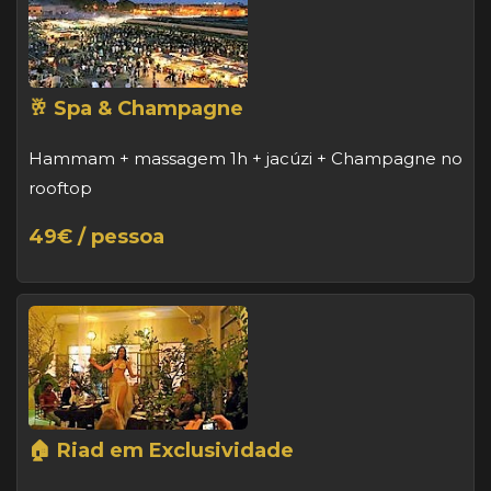
🥂 Spa & Champagne
Hammam + massagem 1h + jacúzi + Champagne no
rooftop
49€ / pessoa
🏠 Riad em Exclusividade