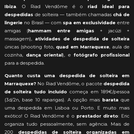
Ibiza
. O Riad Vendôme é o
riad ideal para
despedidas
de solteira — também chamadas
chá de
lingerie
no Brasil — com
spa em exclusividade
entre
amigas (
hammam entre amigas
+ jacúzi +
massagem),
atividades de despedida de solteira
únicas (shooting foto,
quad em Marraquexe
, aula de
cozinha,
dança oriental
), e
fotógrafo profissional
para a despedida.
Quanto custa uma despedida de solteira em
Marraquexe?
No Riad Vendôme, o pacote
despedida
de solteira tudo incluído
começa em 189€/pessoa
(3d/2n, base 10 raparigas). A opção mais
barata
que
uma despedida em Lisboa ou Porto. E muito mais
exótico! O Riad Vendôme é o
prestador direto
: Eric
organiza tudo pessoalmente, sem agência. Mais de
200
despedidas de solteira organizadas em