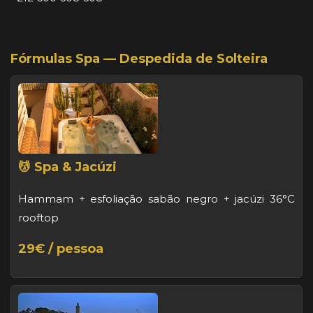
Fórmulas Spa — Despedida de Solteira
💆 Spa & Jacúzi
Hammam + esfoliação sabão negro + jacúzi 36°C
rooftop
29€ / pessoa