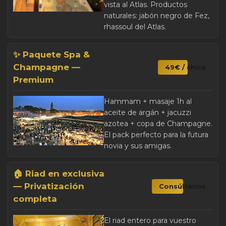
vista al Atlas. Productos
naturales: jabón negro de Fez,
rhassoul del Atlas.
✨ Paquete Spa &
Champagne —
49€ / chica
Premium
Hammam + masaje 1h al
aceite de argán + jacuzzi
azotea + copa de Champagne.
El pack perfecto para la futura
novia y sus amigas.
🏠 Riad en exclusiva
— Privatización
Consúltanos
completa
El riad entero para vuestro