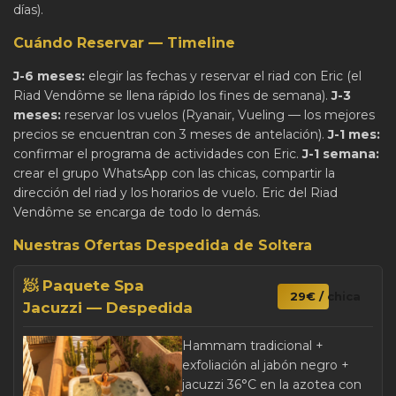
días).
Cuándo Reservar — Timeline
J-6 meses:
elegir las fechas y reservar el riad con Eric (el
Riad Vendôme se llena rápido los fines de semana).
J-3
meses:
reservar los vuelos (Ryanair, Vueling — los mejores
precios se encuentran con 3 meses de antelación).
J-1 mes:
confirmar el programa de actividades con Eric.
J-1 semana:
crear el grupo WhatsApp con las chicas, compartir la
dirección del riad y los horarios de vuelo. Eric del Riad
Vendôme se encarga de todo lo demás.
Nuestras Ofertas Despedida de Soltera
🧖 Paquete Spa
29€ / chica
Jacuzzi — Despedida
Hammam tradicional +
exfoliación al jabón negro +
jacuzzi 36°C en la azotea con