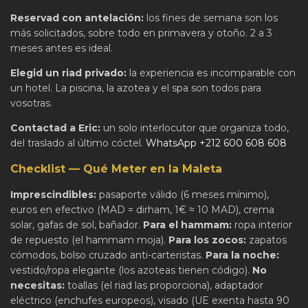
Reservad con antelación:
los fines de semana son los
más solicitados, sobre todo en primavera y otoño. 2 a 3
meses antes es ideal.
Elegid un riad privado:
la experiencia es incomparable con
un hotel. La piscina, la azotea y el spa son todos para
vosotras.
Contactad a Eric:
un solo interlocutor que organiza todo,
del traslado al último cóctel.
WhatsApp +212 600 608 608
Checklist — Qué Meter en la Maleta
Imprescindibles:
pasaporte válido (6 meses mínimo),
euros en efectivo (MAD = dirham, 1€ ≈ 10 MAD), crema
solar, gafas de sol, bañador.
Para el hammam:
ropa interior
de repuesto (el hammam moja).
Para los zocos:
zapatos
cómodos, bolso cruzado anti-carteristas.
Para la noche:
vestido/ropa elegante (los azoteas tienen código).
No
necesitas:
toallas (el riad las proporciona), adaptador
eléctrico (enchufes europeos), visado (UE exenta hasta 90